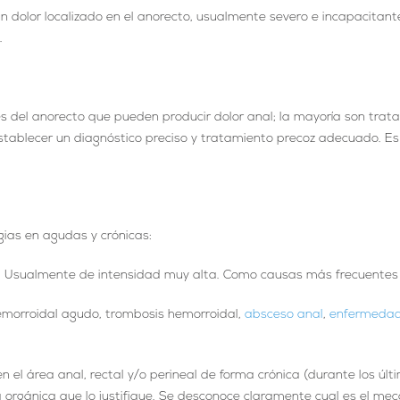
er un dolor localizado en el anorecto, usualmente severo e incapaci
.
s del anorecto que pueden producir dolor anal; la mayoría son trat
establecer un diagnóstico preciso y tratamiento precoz adecuado. E
gias en agudas y crónicas:
). Usualmente de intensidad muy alta. Como causas más frecuente
emorroidal agudo, trombosis hemorroidal,
absceso anal
,
enfermedad
 en el área anal, rectal y/o perineal de forma crónica (durante los ú
 orgánica que lo justifique. Se desconoce claramente cual es el mec