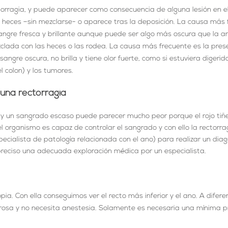
torragia, y puede aparecer como consecuencia de alguna lesión en el
las heces –sin mezclarse- o aparece tras la deposición. La causa más
 sangre fresca y brillante aunque puede ser algo más oscura que la
zclada con las heces o las rodea. La causa más frecuente es la presen
sangre oscura, no brilla y tiene olor fuerte, como si estuviera diger
l colon) y los tumores.
 una rectorragia
 y un sangrado escaso puede parecer mucho peor porque el rojo tiñ
l organismo es capaz de controlar el sangrado y con ello la rectorra
specialista de patología relacionada con el ano) para realizar un di
preciso una adecuada exploración médica por un especialista.
. Con ella conseguimos ver el recto más inferior y el ano. A difere
olorosa y no necesita anestesia. Solamente es necesaria una mínima