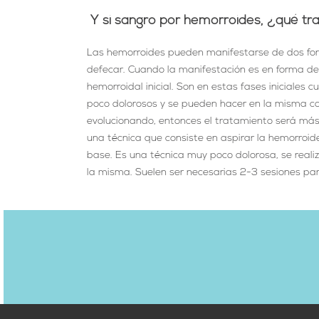
Y si sangro por hemorroides, ¿qué tr
Las hemorroides pueden manifestarse de dos fo
defecar. Cuando la manifestación es en forma d
hemorroidal inicial. Son en estas fases iniciales
poco dolorosos y se pueden hacer en la misma co
evolucionando, entonces el tratamiento será más 
una técnica que consiste en aspirar la hemorroi
base. Es una técnica muy poco dolorosa, se realiz
la misma. Suelen ser necesarias 2-3 sesiones par