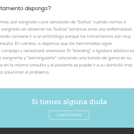
atamiento dispongo?
rmas: por sangra
do o por sensación de “bultos” cuando vamos a
e sangrado sin observar los “bultos” estamos ante una enfermedad
 cuando conviene ir a un proctólogo porque los tratamientos son muy
nsulta. En cambio, si dejamos que las hemorroides sigan
complejo y necesitará anestesia. El “banding” o ligadura elástica e
de sangrante y “estrangularla” colocando una banda de goma en su
a en la misma consulta y el paciente se puede ir a su domicilio tras
a solucionar el problema.
Si tienes alguna duda
CONTÁCTANOS