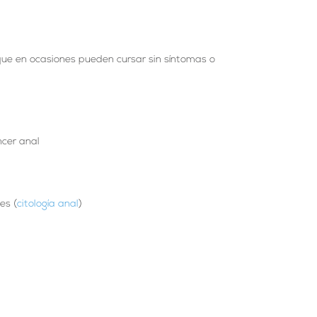
que en ocasiones pueden cursar sin síntomas o
ncer anal
es (
citología anal
)