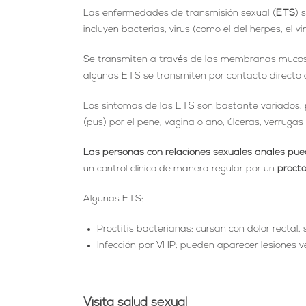
Las enfermedades de transmisión sexual (
ETS
) 
incluyen bacterias, virus (como el del herpes, el 
Se transmiten a través de las membranas mucosa
algunas ETS se transmiten por contacto directo c
Los síntomas de las ETS son bastante variados,
(pus) por el pene, vagina o ano, úlceras, verruga
Las personas con relaciones sexuales anales pue
un control clínico de manera regular por un
proctó
Algunas ETS:
Proctitis bacterianas: cursan con dolor recta
Infección por VHP: pueden aparecer lesiones v
Visita salud sexual