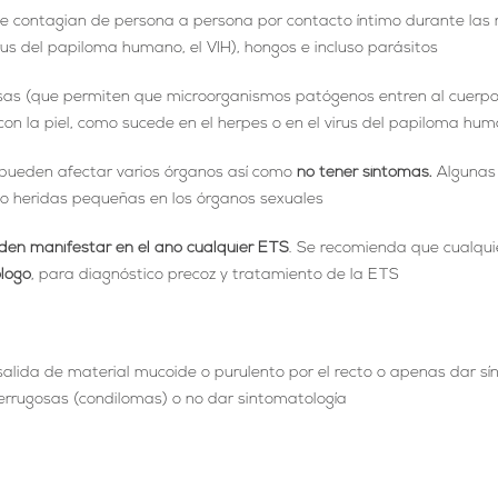
se contagian de persona a persona por contacto íntimo durante las 
virus del papiloma humano, el VIH), hongos e incluso parásitos
s (que permiten que microorganismos patógenos entren al cuerpo)
on la piel, como sucede en el herpes o en el virus del papiloma hu
 pueden afectar varios órganos así como
no tener síntomas.
Algunas 
s o heridas pequeñas en los órganos sexuales
den manifestar en el ano cualquier ETS
. Se recomienda que cualquie
logo
, para diagnóstico precoz y tratamiento de la ETS
l, salida de material mucoide o purulento por el recto o apenas dar
errugosas (condilomas) o no dar sintomatología