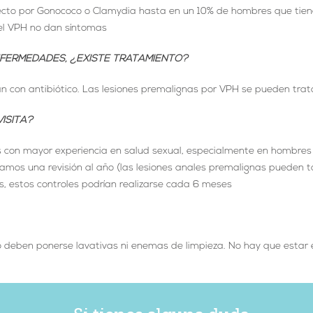
ecto por Gonococo o Clamydia hasta en un 10% de hombres que tien
 el VPH no dan síntomas
ENFERMEDADES, ¿EXISTE TRATAMIENTO?
an con antibiótico. Las lesiones premalignas por VPH se pueden trata
ISITA?
es con mayor experiencia en salud sexual, especialmente en hombre
jamos una revisión al año (las lesiones anales premalignas pueden t
s, estos controles podrían realizarse cada 6 meses
o deben ponerse lavativas ni enemas de limpieza. No hay que estar 